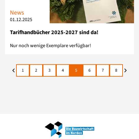
News
01.12.2025
Tarifhandbücher 2025-2027 sind da!
Nur noch wenige Exemplare verfügbar!
1
2
3
4
5
6
7
8