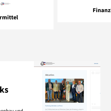
Finanz
rmittel
ks
nnenbau und