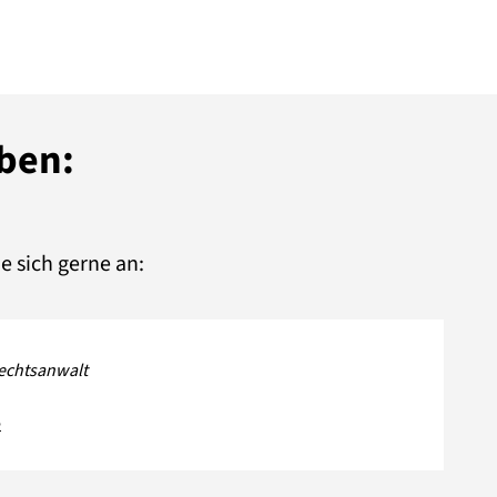
aben:
e sich gerne an:
rechtsanwalt
e