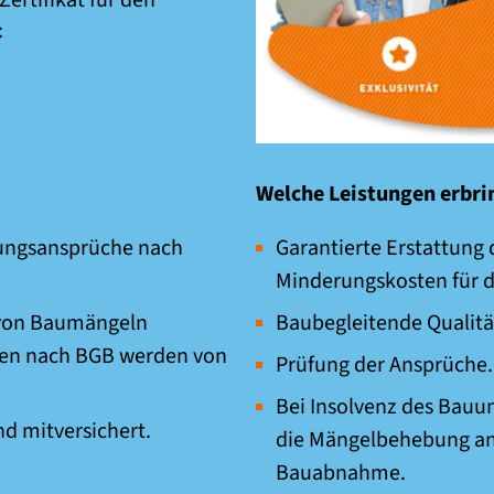
rtifikat für den
:
Welche Leistungen erbri
stungsansprüche nach
Garantierte Erstattung
Minderungskosten für d
 von Baumängeln
Baubegleitende Qualit
hren nach BGB werden von
Prüfung der Ansprüche.
Bei Insolvenz des Bauu
d mitversichert.
die Mängelbehebung an 
Bauabnahme.