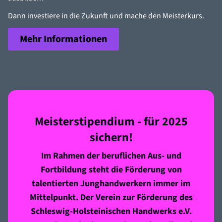
Dann investiere in die Zukunft und mache den Meisterkurs.
Mehr Informationen
Meisterstipendium - für 2025
sichern!
Im Rahmen der beruflichen Aus- und
Fortbildung steht die Förderung von
talentierten Junghandwerkern immer im
Mittelpunkt. Der Verein zur Förderung des
Schleswig-Holsteinischen Handwerks e.V.