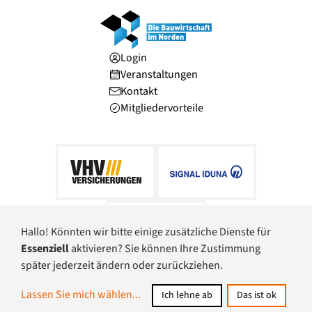
Login
Veranstaltungen
Kontakt
Mitgliedervorteile
Hallo! Könnten wir bitte einige zusätzliche Dienste für
Essenziell
aktivieren? Sie können Ihre Zustimmung
später jederzeit ändern oder zurückziehen.
© Baugewerbeverband Schleswig-Holstein
Lassen Sie mich wählen
...
Ich lehne ab
Das ist ok
Datenschutz
Impressum
Barrierefreiheit