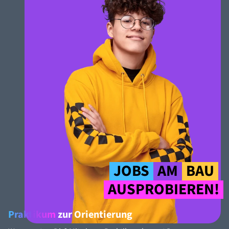
JOBS
AM
BAU
AUSPROBIEREN!
Praktikum
zur Orientierung