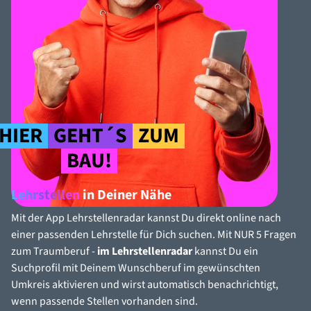
HIER
GEHT´S
ZUM
BAU!
Lehrstellen
in Deiner Nähe
Mit der App Lehrstellenradar kannst Du direkt online nach
einer passenden Lehrstelle für Dich suchen. Mit NUR 5 Fragen
zum Traumberuf -
im Lehrstellenradar
kannst Du ein
Suchprofil mit Deinem Wunschberuf im gewünschten
Umkreis aktivieren und wirst automatisch benachrichtigt,
wenn passende Stellen vorhanden sind.