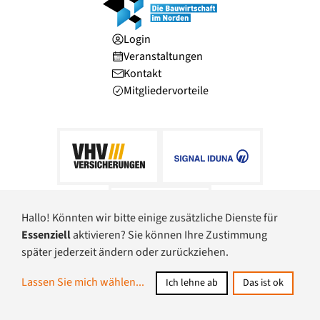
Login
Veranstaltungen
Kontakt
Mitgliedervorteile
Hallo! Könnten wir bitte einige zusätzliche Dienste für
Essenziell
aktivieren? Sie können Ihre Zustimmung
später jederzeit ändern oder zurückziehen.
© Baugewerbeverband Schleswig-Holstein
Lassen Sie mich wählen
...
Ich lehne ab
Das ist ok
Datenschutz
Impressum
Barrierefreiheit