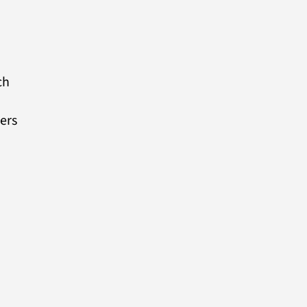
ch
ers